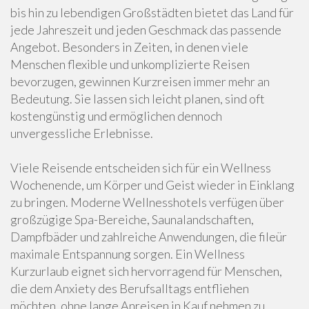
bis hin zu lebendigen Großstädten bietet das Land für
jede Jahreszeit und jeden Geschmack das passende
Angebot. Besonders in Zeiten, in denen viele
Menschen flexible und unkomplizierte Reisen
bevorzugen, gewinnen Kurzreisen immer mehr an
Bedeutung. Sie lassen sich leicht planen, sind oft
kostengünstig und ermöglichen dennoch
unvergessliche Erlebnisse.
Viele Reisende entscheiden sich für ein Wellness
Wochenende, um Körper und Geist wieder in Einklang
zu bringen. Moderne Wellnesshotels verfügen über
großzügige Spa-Bereiche, Saunalandschaften,
Dampfbäder und zahlreiche Anwendungen, die fileür
maximale Entspannung sorgen. Ein Wellness
Kurzurlaub eignet sich hervorragend für Menschen,
die dem Anxiety des Berufsalltags entfliehen
möchten, ohne lange Anreisen in Kauf nehmen zu