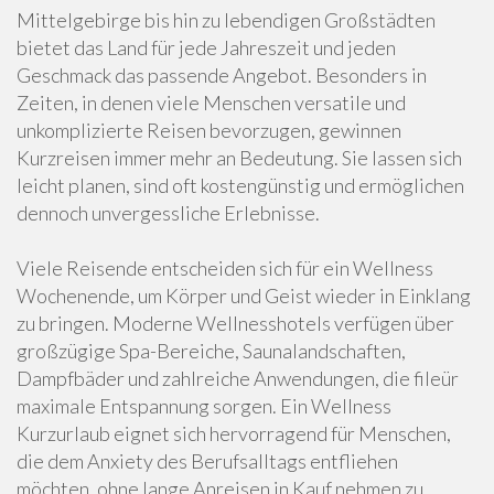
Mittelgebirge bis hin zu lebendigen Großstädten
bietet das Land für jede Jahreszeit und jeden
Geschmack das passende Angebot. Besonders in
Zeiten, in denen viele Menschen versatile und
unkomplizierte Reisen bevorzugen, gewinnen
Kurzreisen immer mehr an Bedeutung. Sie lassen sich
leicht planen, sind oft kostengünstig und ermöglichen
dennoch unvergessliche Erlebnisse.
Viele Reisende entscheiden sich für ein Wellness
Wochenende, um Körper und Geist wieder in Einklang
zu bringen. Moderne Wellnesshotels verfügen über
großzügige Spa-Bereiche, Saunalandschaften,
Dampfbäder und zahlreiche Anwendungen, die fileür
maximale Entspannung sorgen. Ein Wellness
Kurzurlaub eignet sich hervorragend für Menschen,
die dem Anxiety des Berufsalltags entfliehen
möchten, ohne lange Anreisen in Kauf nehmen zu