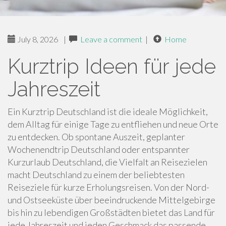
July 8, 2026
|
Leave a comment
|
Home
Kurztrip Ideen für jede
Jahreszeit
Ein Kurztrip Deutschland ist die ideale Möglichkeit,
dem Alltag für einige Tage zu entfliehen und neue Orte
zu entdecken. Ob spontane Auszeit, geplanter
Wochenendtrip Deutschland oder entspannter
Kurzurlaub Deutschland, die Vielfalt an Reisezielen
macht Deutschland zu einem der beliebtesten
Reiseziele für kurze Erholungsreisen. Von der Nord-
und Ostseeküste über beeindruckende Mittelgebirge
bis hin zu lebendigen Großstädten bietet das Land für
jede Jahreszeit und jeden Geschmack das passende