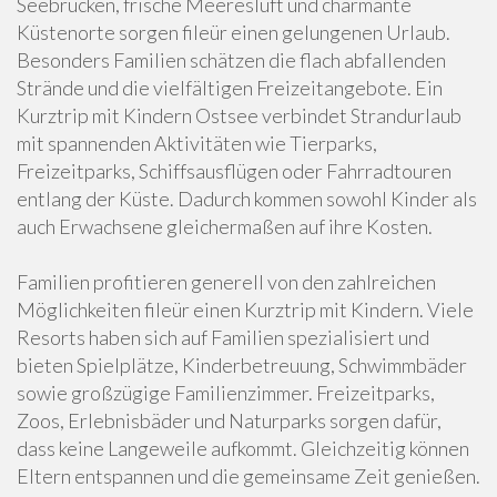
Seebrücken, frische Meeresluft und charmante
Küstenorte sorgen fileür einen gelungenen Urlaub.
Besonders Familien schätzen die flach abfallenden
Strände und die vielfältigen Freizeitangebote. Ein
Kurztrip mit Kindern Ostsee verbindet Strandurlaub
mit spannenden Aktivitäten wie Tierparks,
Freizeitparks, Schiffsausflügen oder Fahrradtouren
entlang der Küste. Dadurch kommen sowohl Kinder als
auch Erwachsene gleichermaßen auf ihre Kosten.
Familien profitieren generell von den zahlreichen
Möglichkeiten fileür einen Kurztrip mit Kindern. Viele
Resorts haben sich auf Familien spezialisiert und
bieten Spielplätze, Kinderbetreuung, Schwimmbäder
sowie großzügige Familienzimmer. Freizeitparks,
Zoos, Erlebnisbäder und Naturparks sorgen dafür,
dass keine Langeweile aufkommt. Gleichzeitig können
Eltern entspannen und die gemeinsame Zeit genießen.